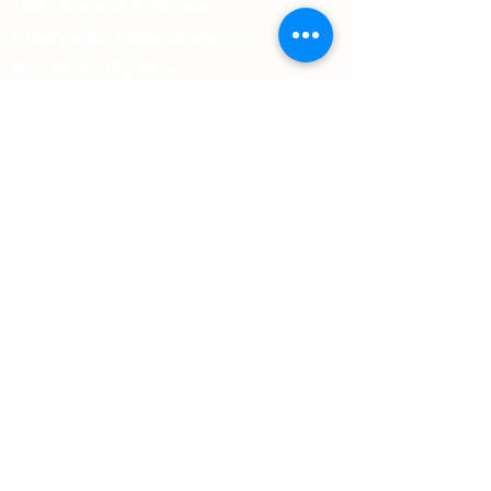
Règlement intérieur
Charte de l'association
Mentions légales
Prénom
*
Nom
*
Téléphone
E‑mail
*
Message
*