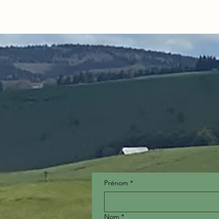
Prénom
*
Nom
*