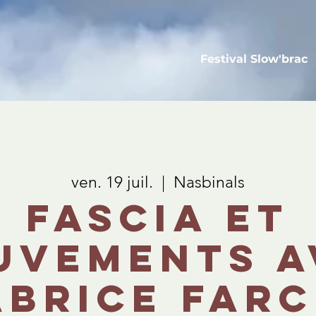
Festival Slow'brac
ven. 19 juil.
  |  
Nasbinals
Fascia et
uvements a
abrice Farc