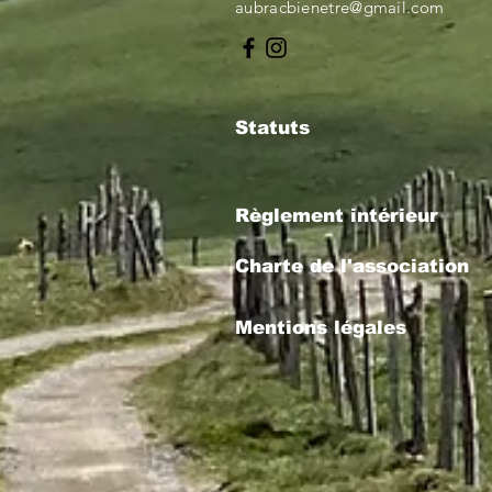
aubracbienetre@gmail.com
Statuts
Règlement intérieur
Charte de l'association
Mentions légales