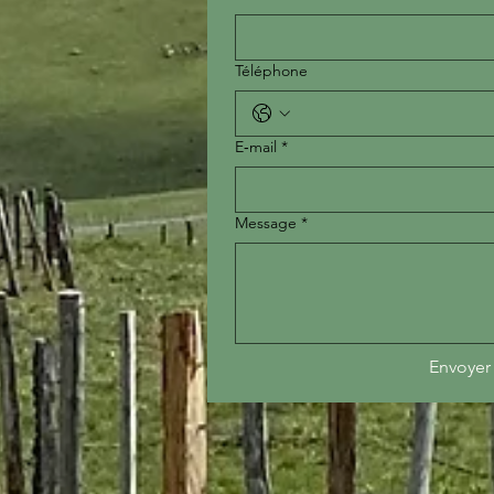
Téléphone
E‑mail
*
Message
*
Envoyer