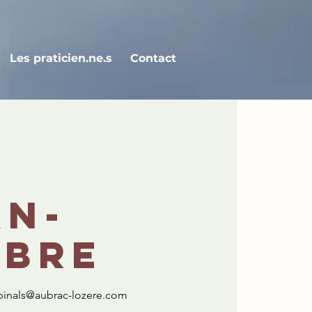
Les praticien.ne.s
Contact
an-
mbre
nasbinals@aubrac-lozere.com