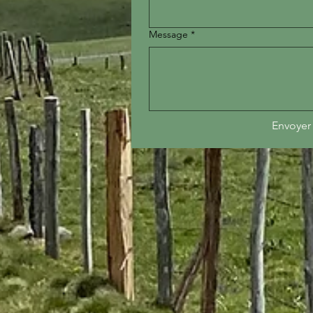
Message
*
Envoyer