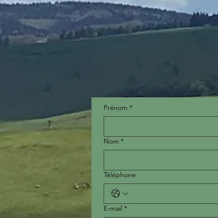
Prénom
*
Nom
*
Téléphone
E‑mail
*