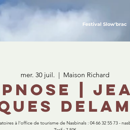
Festival Slow'brac
mer. 30 juil.
  |  
Maison Richard
pnose | Je
ques Dela
gatoires à l'office de tourisme de Nasbinals : 04 66 32 55 73 - 
Tarif : 7,50€