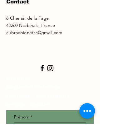
Contact
6 Chemin de la Fage
48260 Nasbinals, France
aubracbienetre@gmail.com
Statuts
Règlement intérieur
Charte de l'association
Mentions légales
Prénom
*
Nom
*