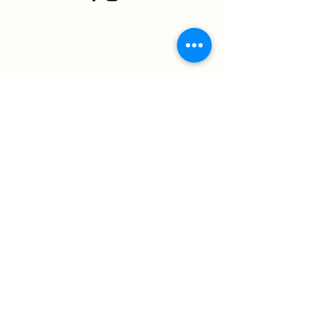
Statuts
Règlement intérieur
Charte de l'association
Mentions légales
Prénom
*
Nom
*
Téléphone
E‑mail
*
Message
*