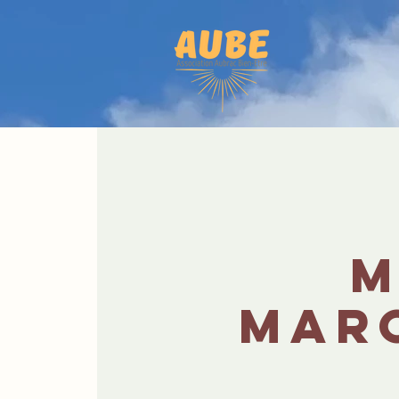
M
marc