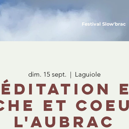
Festival Slow'brac
dim. 15 sept.
  |  
Laguiole
éditation 
he et coe
l'Aubrac