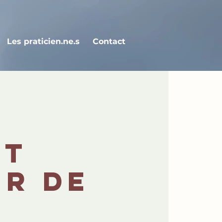
Les praticien.ne.s
Contact
et
ur de