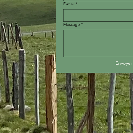
E‑mail
*
Message
*
Envoyer