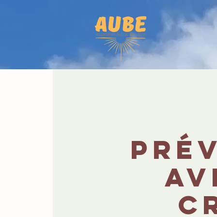
Prév
av
C