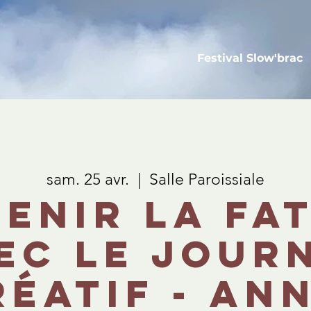
Festival Slow'brac
sam. 25 avr.
  |  
Salle Paroissiale
enir la fa
ec le Jour
réatif - Ann