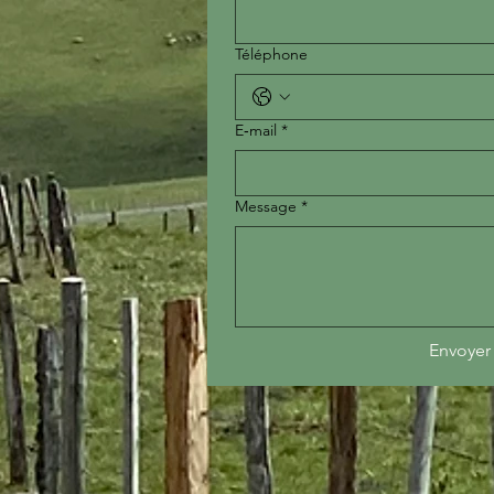
Téléphone
E‑mail
*
Message
*
Envoyer