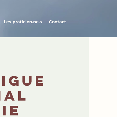
Les praticien.ne.s
Contact
tigue
nal
ie