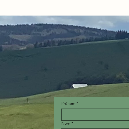
Prénom
*
Nom
*