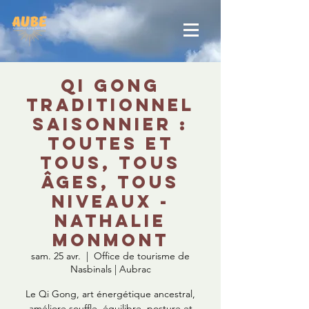
Qi Gong
traditionnel
saisonnier :
toutes et
tous, tous
âges, tous
niveaux -
Nathalie
Monmont
sam. 25 avr.
  |  
Office de tourisme de
Nasbinals | Aubrac
Le Qi Gong, art énergétique ancestral,
améliore souffle, équilibre, posture et