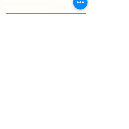
Mentions légales
Prénom
*
Nom
*
Téléphone
E‑mail
*
Message
*