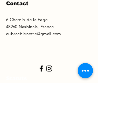
Contact
6 Chemin de la Fage
48260 Nasbinals, France
aubracbienetre@gmail.com
Statuts
Règlement intérieur
Charte de l'association
Mentions légales
Prénom
*