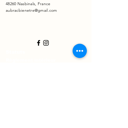
48260 Nasbinals, France
aubracbienetre@gmail.com
Statuts
Règlement intérieur
Charte de l'association
Mentions légales
Prénom
*
Nom
*
Téléphone