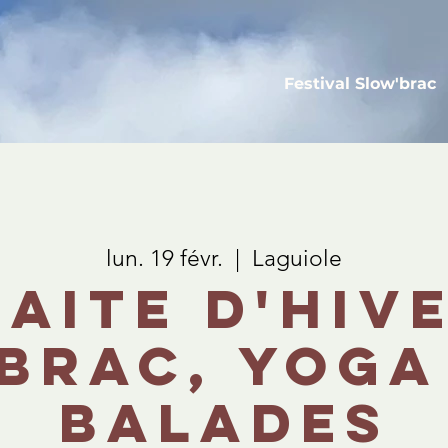
Festival Slow'brac
lun. 19 févr.
  |  
Laguiole
aite d'hiv
brac, yoga
balades