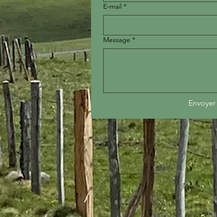
E‑mail
*
Message
*
Envoyer