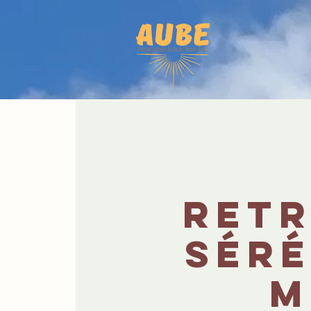
Retr
séré
m