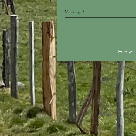
Message
*
Envoyer