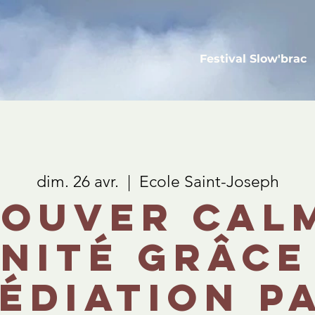
Festival Slow'brac
dim. 26 avr.
  |  
Ecole Saint-Joseph
ouver cal
nité grâce
édiation p