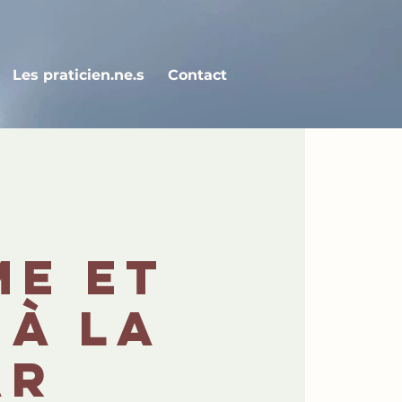
Les praticien.ne.s
Contact
me et
 à la
ar