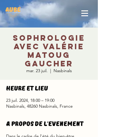
Sophrologie
avec Valérie
Matoug
Gaucher
mar. 23 juil.
  |  
Nasbinals
Heure et lieu
23 juil. 2024, 18:00 – 19:00
Nasbinals, 48260 Nasbinals, France
A propos de l'evenement
Dans le cadre de l'été du bien-être.