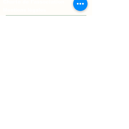
Charte de l'association
Mentions légales
Prénom
*
Nom
*
Téléphone
E‑mail
*
Message
*