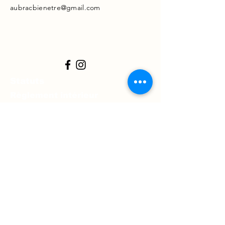
aubracbienetre@gmail.com
Statuts
Règlement intérieur
Charte de l'association
Mentions légales
Prénom
*
Nom
*
Téléphone