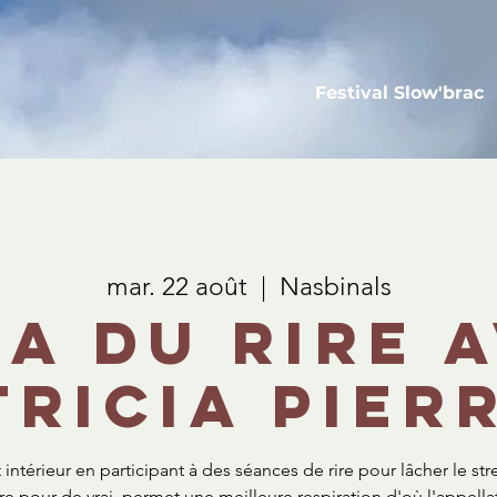
Festival Slow'brac
mar. 22 août
  |  
Nasbinals
a du rire 
tricia Pier
intérieur en participant à des séances de rire pour lâcher le str
rire pour de vrai, permet une meilleure respiration d'où l'appell