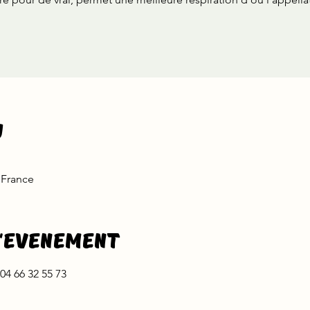
u
 France
l'evenement
 04 66 32 55 73