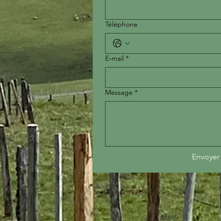
Téléphone
E‑mail
*
Message
*
Envoyer