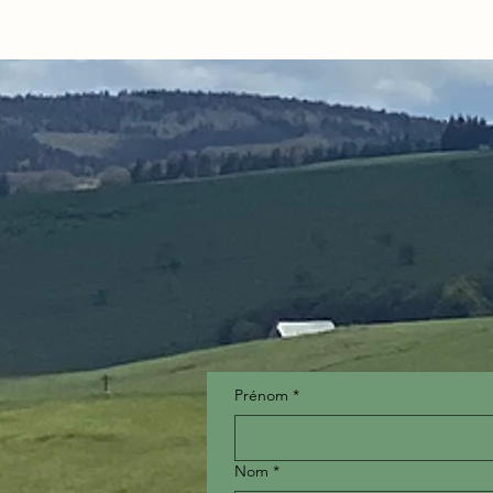
Prénom
*
Nom
*