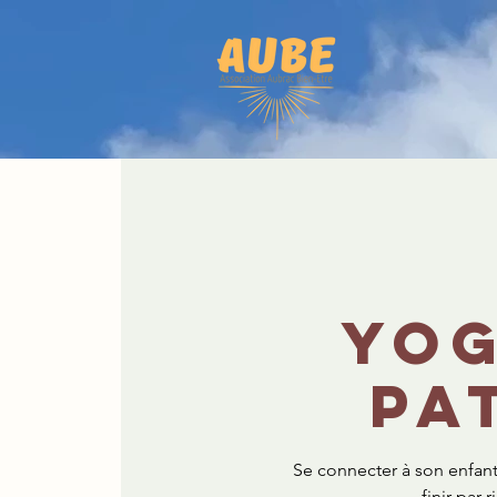
Yog
Pa
Se connecter à son enfant 
finir par 