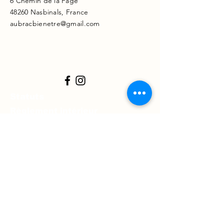
6 Chemin de la Fage
48260 Nasbinals, France
aubracbienetre@gmail.com
Statuts
Règlement intérieur
Charte de l'association
Mentions légales
Prénom
*
Nom
*