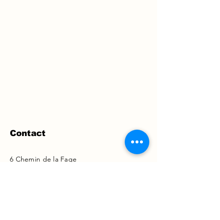
Contact
6 Chemin de la Fage
48260 Nasbinals, France
aubracbienetre@gmail.com