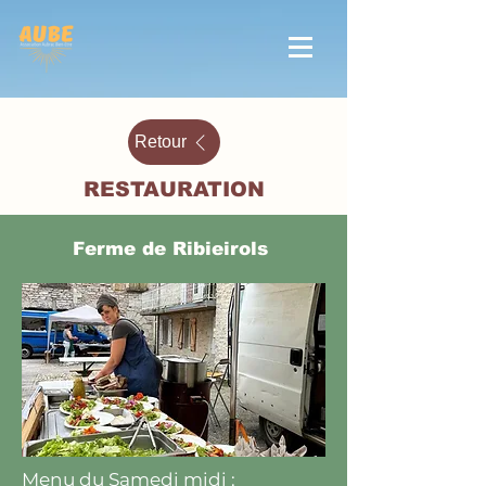
Retour
RESTAURATION
Ferme de Ribieirols
Menu du Samedi midi :